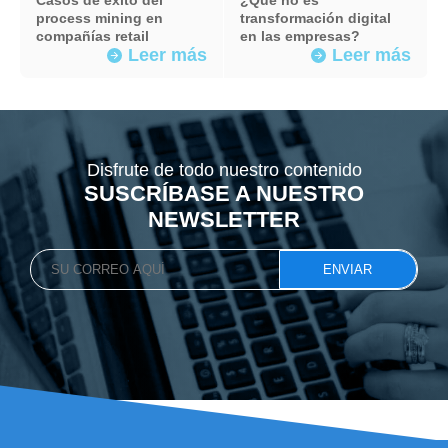
Casos de éxito del
¿Qué no es
process mining en
transformación digital
compañías retail
en las empresas?
Leer más
Leer más
arrow_forward
arrow_forward
Disfrute de todo nuestro contenido
SUSCRÍBASE A NUESTRO
NEWSLETTER