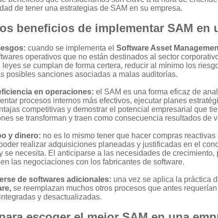
sidad de tener una estrategias de SAM en su empresa.
los beneficios de implementar SAM en
riesgos:
cuando se implementa el
Software Asset Managemen
ftwares operativos que no están destinados al sector corporativo
 leyes se cumplan de forma certera, reducir al mínimo los riesg
las posibles sanciones asociadas a malas auditorías.
eficiencia en operaciones:
el SAM es una forma eficaz de anal
ntar procesos internos más efectivos, ejecutar planes estratégi
tajas competitivas y demostrar el potencial empresarial que tie
iones se transforman y traen como consecuencia resultados de v
po y dinero:
no es lo mismo tener que hacer compras reactivas 
poder realizar adquisiciones planeadas y justificadas en el con
y se necesita. El anticiparse a las necesidades de crecimiento,
 en las negociaciones con los fabricantes de software.
erse de softwares adicionales:
una vez se aplica la práctica 
are,
se reemplazan muchos otros procesos que antes requerían
integradas y desactualizadas.
 para escoger el mejor SAM en una emp