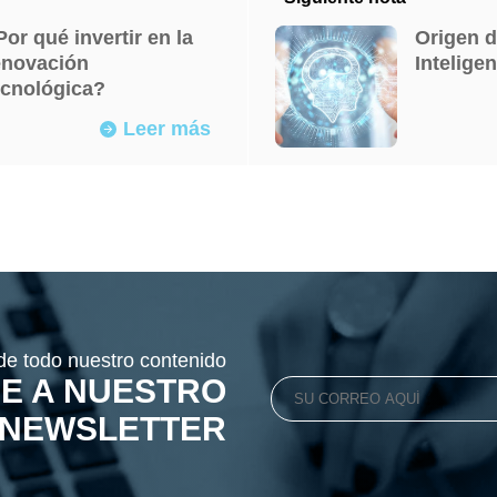
Por qué invertir en la
Origen d
enovación
Inteligen
ecnológica?
Leer más
arrow_forward
 de todo nuestro contenido
E A NUESTRO
NEWSLETTER