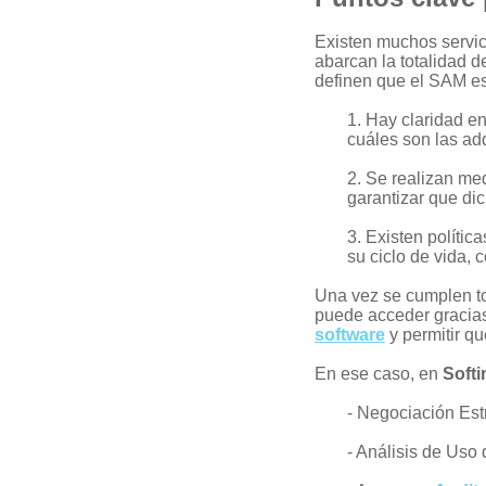
Existen muchos servi
abarcan la totalidad d
definen que el SAM es
1. Hay claridad e
cuáles son las adq
2. Se realizan med
garantizar que di
3. Existen polític
su ciclo de vida, 
Una vez se cumplen tod
puede acceder gracias
software
y permitir q
En ese caso, en
Softi
- Negociación Est
- Análisis de Uso