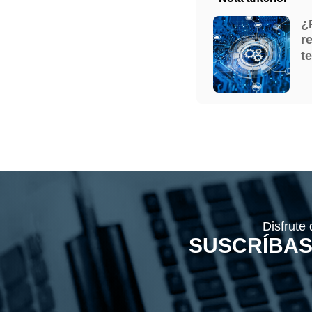
¿
r
t
Disfrute
SUSCRÍBAS