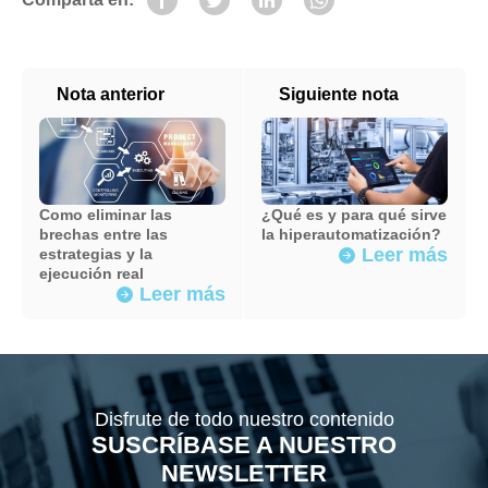
Nota anterior
Siguiente nota
Como eliminar las
¿Qué es y para qué sirve
brechas entre las
la hiperautomatización?
Leer más
estrategias y la
arrow_forward
ejecución real
Leer más
arrow_forward
Disfrute de todo nuestro contenido
SUSCRÍBASE A NUESTRO
NEWSLETTER