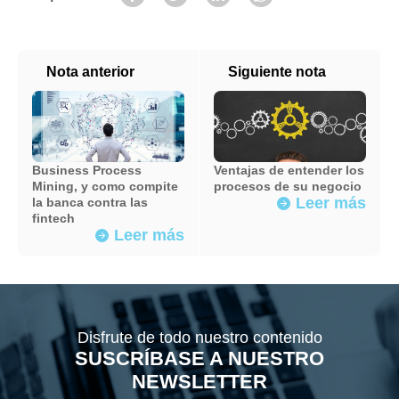
Nota anterior
Siguiente nota
Business Process
Ventajas de entender los
Mining, y como compite
procesos de su negocio
Leer más
la banca contra las
arrow_forward
fintech
Leer más
arrow_forward
Disfrute de todo nuestro contenido
SUSCRÍBASE A NUESTRO
NEWSLETTER