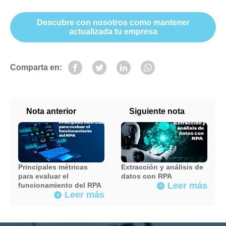
Descubre con nosotros como mantener
actualizada tu empresa
Comparta en:
Nota anterior
Siguiente nota
Principales métricas
Extracción y análisis de
para evaluar el
datos con RPA
Leer más
funcionamiento del RPA
arrow_forward
Leer más
arrow_forward